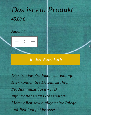
Das ist ein Produkt
Preis
45,00 €
Anzahl
*
In den Warenkorb
Dies ist eine Produktbeschreibung. 
Hier können Sie Details zu Ihrem 
Produkt hinzufügen - z. B. 
Informationen zu Größen und 
Materialien sowie allgemeine Pflege- 
und Reinigungshinweise.
PRODUKTINFO